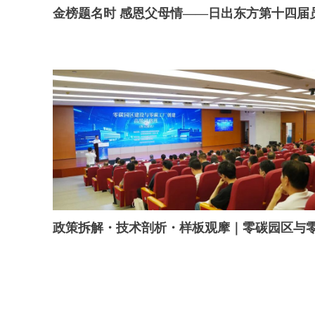
金榜题名时 感恩父母情——日出东方第十四届
考奖励基金发放活动圆满举行!
政策拆解・技术剖析・样板观摩｜零碳园区与
研修班在日出东方总部成功举办！