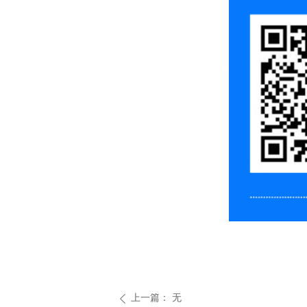
上一篇：
无
ꄴ